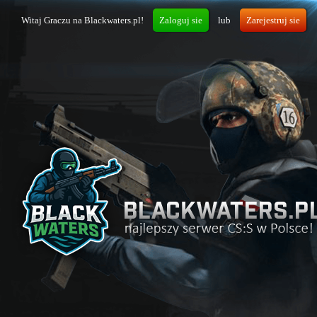
Witaj Graczu na Blackwaters.pl!
Zaloguj sie
lub
Zarejestruj sie