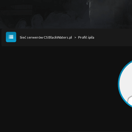
Sieć serwerów CS BlackWaters.pl
>
Profil: ipila