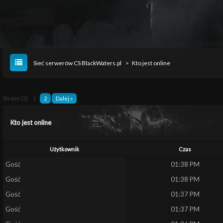
Sieć serwerów CS BlackWaters.pl
>
Kto jest online
Strony (2):
1
2
Dalej »
Kto jest online
Użytkownik
Czas
Gość
01:38 PM
Gość
01:38 PM
Gość
01:37 PM
Gość
01:37 PM