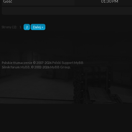
Gość
01:30 PM
Strony (2):
1
2
Dalej »
Polskie tłumaczenie © 2007-2026
Polski Support MyBB
Silnik forum
MyBB
, © 2002-2026
MyBB Group
.