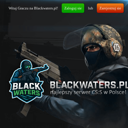
Witaj Graczu na Blackwaters.pl!
Zaloguj sie
lub
Zarejestruj sie