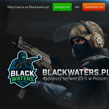
Witaj Graczu na Blackwaters.pl!
Zaloguj sie
lub
Zarejestruj sie