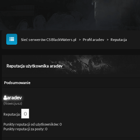
Sieć serwerów CS BlackWaters.pl
>
Profil aradev
>
Reputacja
Reputacja użytkownika aradev
Podsumowanie
aradev
(Nowicjusz)
0
Reputacja:
Punkty reputacji od użytkowników: 0
Punkty reputacji za posty: 0